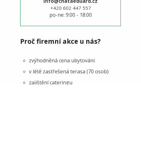
info@chataeduard.cz
+420 602 447 557
po-ne: 9:00 - 18:00
Proč firemní akce u nás?
zvýhodněná cena ubytování
v létě zastřešená terasa (70 osob)
zajištění cateringu
možnost uzavření celého areálu
vířivka, bazén, hřiště
grilování (možnost opékání selete)
data projektor a plátno k zapůjčení
projížďky na koních